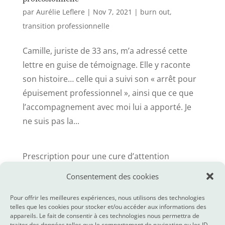
par
Aurélie Leflere
|
Nov 7, 2021
|
burn out
,
transition professionnelle
Camille, juriste de 33 ans, m’a adressé cette
lettre en guise de témoignage. Elle y raconte
son histoire… celle qui a suivi son « arrêt pour
épuisement professionnel », ainsi que ce que
l’accompagnement avec moi lui a apporté. Je
ne suis pas la...
Prescription pour une cure d’attention
flottante
Consentement des cookies
Et si RALENTIR devenait ton mot de l’année
Pour offrir les meilleures expériences, nous utilisons des technologies
pour 2026 ?
telles que les cookies pour stocker et/ou accéder aux informations des
appareils. Le fait de consentir à ces technologies nous permettra de
La chasse aux stresseurs
traiter des données telles que le comportement de navigation ou les ID