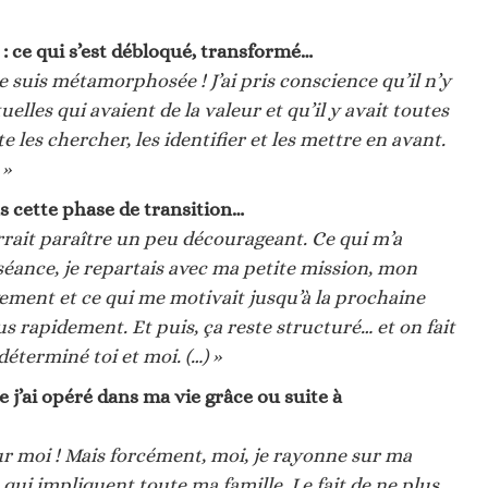
 ce qui s’est débloqué, transformé…
e suis métamorphosée ! J’ai pris conscience qu’il n’y
elles qui avaient de la valeur et qu’il y avait toutes
te les chercher, les identifier et les mettre en avant.
 »
ns cette phase de transition…
rrait paraître un peu décourageant. Ce qui m’a
 séance, je repartais avec ma petite mission, mon
ement et ce qui me motivait jusqu’à la prochaine
us rapidement. Et puis, ça reste structuré… et on fait
éterminé toi et moi. (…) »
e j’ai opéré dans ma vie grâce ou suite à
 sur moi ! Mais forcément, moi, je rayonne sur ma
 qui impliquent toute ma famille. Le fait de ne plus