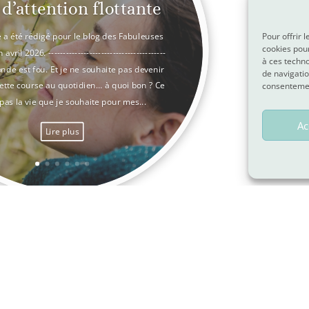
 d’attention flottante
e a été rédigé pour le blog des Fabuleuses
Pour offrir 
cookies pour
avril 2026. ----------------------------------------
à ces techn
onde est fou. Et je ne souhaite pas devenir
de navigatio
 Cette course au quotidien… à quoi bon ? Ce
consentement
 pas la vie que je souhaite pour mes...
Ac
Lire plus