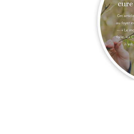
cure
Cet articl
au foyer en 
--- « Le m
folle. » «
n'est