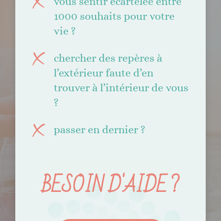
(et les mamans)
vous sentir écartelée entre
1000 souhaits pour votre
qui veulent trouver leur
vie ?
propre voie/x
chercher des repères à
dans tous les domaines de
l’extérieur faute d’en
leur vie
trouver à l’intérieur de vous
?
passer en dernier ?
CONTACT
BESOIN D'AIDE ?
MES ACCOMPAGNEMENTS