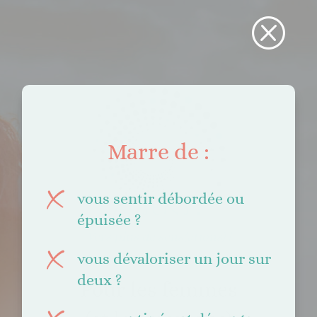
Q
Marre de :
vous sentir débordée ou
épuisée ?
Vers plus de sens(ations) !
vous dévaloriser un jour sur
deux ?
Pour les femmes