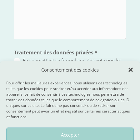
Traitement des données privées
*
En soumettant ce formulaire, j’accepte que les
informations saisies soient exploitées par Acsens
Consentement des cookies
dans le cadre de ma demande ainsi que pour me
recontacter, m’envoyer des informations ou me
Pour offrir les meilleures expériences, nous utilisons des technologies
proposer d’autres services. Acsens s’engage à ne
telles que les cookies pour stocker et/ou accéder aux informations des
transmettre mes données à aucun tiers, quel qu’il
appareils. Le fait de consentir à ces technologies nous permettra de
traiter des données telles que le comportement de navigation ou les ID
soit.
uniques sur ce site. Le fait de ne pas consentir ou de retirer son
consentement peut avoir un effet négatif sur certaines caractéristiques
Altern
et fonctions.
Envoyer
2 + 15 =
Accepter