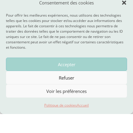
Consentement des cookies
dans le cadre de ma demande ainsi que pour me
recontacter, m’envoyer des informations ou me
Pour offrir les meilleures expériences, nous utilisons des technologies
proposer d’autres services. Acsens s’engage à ne
telles que les cookies pour stocker et/ou accéder aux informations des
transmettre mes données à aucun tiers, quel qu’il
appareils. Le fait de consentir à ces technologies nous permettra de
soit.
traiter des données telles que le comportement de navigation ou les ID
uniques sur ce site. Le fait de ne pas consentir ou de retirer son
Altern
consentement peut avoir un effet négatif sur certaines caractéristiques
et fonctions.
Envoyer
14 + 12 =
Accepter
Refuser
Voir les préférences
Politique de cookies
Accueil
Membre de la coopérative d’emploi à finalité sociale ISIS‑DiES scrl fs
Siège social : Rue d’Alost 7 à 1000 Bruxelles - BE0457.815.056